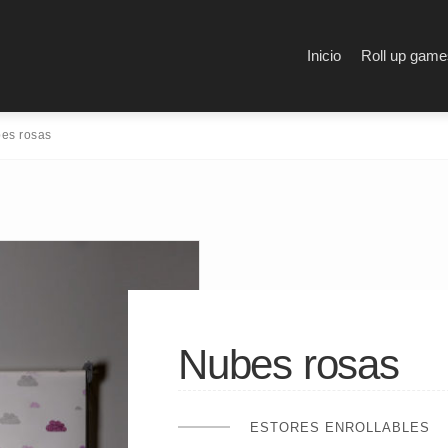
Inicio
Roll up game
es rosas
Nubes rosas
ESTORES ENROLLABLES