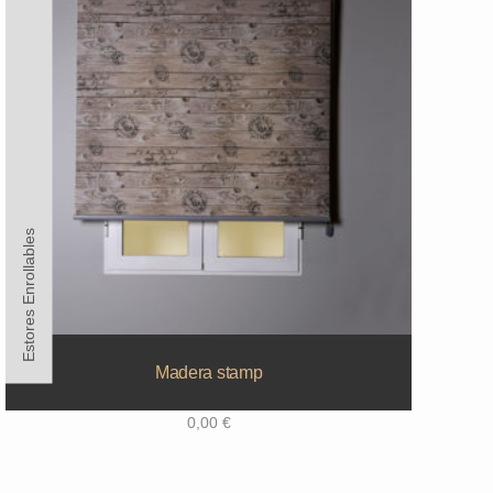
Estores Enrollables
Madera stamp
0,00
€