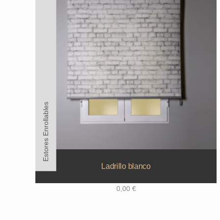
Estores Enrollables
Ladrillo blanco
0,00
€