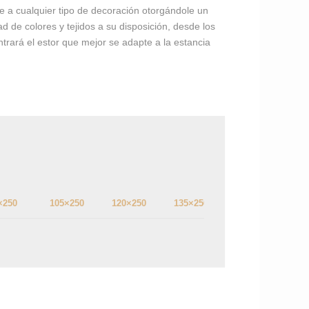
e a cualquier tipo de decoración otorgándole un
d de colores y tejidos a su disposición, desde los
trará el estor que mejor se adapte a la estancia
×250
105×250
120×250
135×250
150×250
16