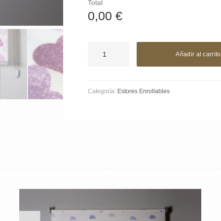
Total
0,00
€
Nubes
Añadir al carrito
rosas
cantidad
Categoría:
Estores Enrollables