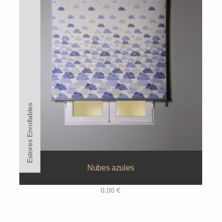
Estores Enrollables
Nubes azules
0,00
€