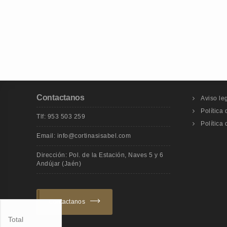
Contactanos
Aviso le
Política
Tlf: 953 503 259
Política
Email: info@cortinasisabel.com
Dirección: Pol. de la Estación, Naves 5 y 6
Andújar (Jaén)
Contactanos
Total