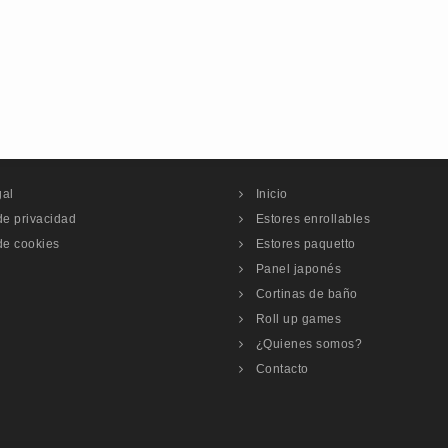
gal
Inicio
 de privacidad
Estores enrollables
 de cookies
Estores paquetto
Panel japonés
Cortinas de baño
Roll up games
¿Quienes somos?
Contacto